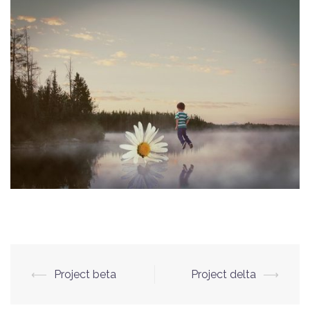
Berichtnavigatie
⟵
Project beta
Project delta
⟶